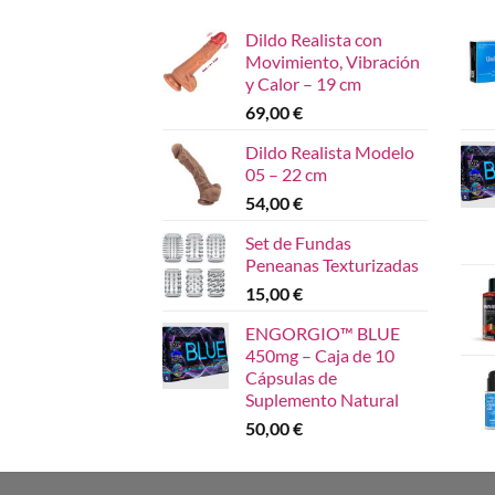
Dildo Realista con
Movimiento, Vibración
y Calor – 19 cm
69,00
€
Dildo Realista Modelo
05 – 22 cm
54,00
€
Set de Fundas
Peneanas Texturizadas
15,00
€
ENGORGIO™ BLUE
450mg – Caja de 10
Cápsulas de
Suplemento Natural
50,00
€