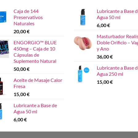
Caja de 144
Lubricante a Base d
Preservativos
Agua 50 ml
Naturales
6,00
€
20,00
€
Masturbador Reali
ENGORGIO™ BLUE
Doble Orificio – Va
450mg – Caja de 10
y Ano
Cápsulas de
36,00
€
Suplemento Natural
Lubricante a Base d
50,00
€
Agua 250 ml
Aceite de Masaje Calor
15,00
€
Fresa
15,00
€
Lubricante a Base de
Agua 50 ml
6,00
€