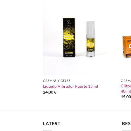
Añadir
a la
lista de
deseos
CREMAS Y GELES
CREMA
Clito
Líquido Vibrador Fuerte 15 ml
40 m
24,00
€
15,0
LATEST
BES