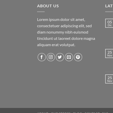
ABOUT US
LA
Lorem ipsum dolor sit amet,
05
consectetuer adipiscing elit, sed
Dic
diam nonummy nibh euismod
tincidunt ut laoreet dolore magna
aliquam erat volutpat.
25
Nov
25
Nov