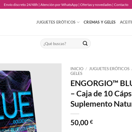
Envío discreto 24/48h | Atención por WhatsApp | Ofertas y novedades | Contacto
JUGUETES ERÓTICOS
CREMAS Y GELES
ACEIT
Buscar
por:
INICIO
/
JUGUETES ERÓTICOS
GELES
ENGORGIO™ BL
Añadir
a la
– Caja de 10 Cáps
lista
de
Suplemento Natu
deseos
50,00
€