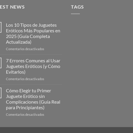
TEST NEWS
TAGS
Los 10 Tipos de Juguetes
Eróticos Más Populares en
2025 (Guía Completa
Actualizada)
en
Comentarios desactivados
Los
10
7 Errores Comunes al Usar
Tipos
Juguetes Eróticos (y Cómo
de
Evitarlos)
Juguetes
en
Comentarios desactivados
Eróticos
7
Más
Errores
Populares
Cómo Elegir tu Primer
Comunes
en
Juguete Erótico sin
al
2025
Complicaciones (Guía Real
Usar
(Guía
para Principiantes)
Juguetes
Completa
Eróticos
Actualizada)
en
Comentarios desactivados
(y
Cómo
Cómo
Elegir
Evitarlos)
tu