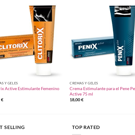
Añadir
Aña
a la
a 
lista de
list
deseos
des
S Y GELES
CREMAS Y GELES
rix Active Estimulante Femenino
Crema Estimulante para el Pene Pe
l
Active 75 ml
0
€
18,00
€
T SELLING
TOP RATED