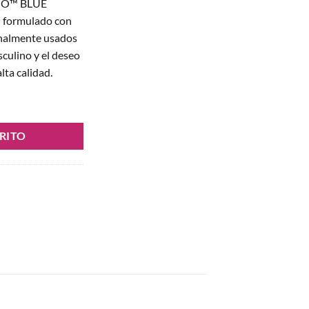
GIO™ BLUE
 formulado con
onalmente usados
sculino y el deseo
lta calidad.
 10 Cápsulas de Suplemento Natural cantidad
RITO