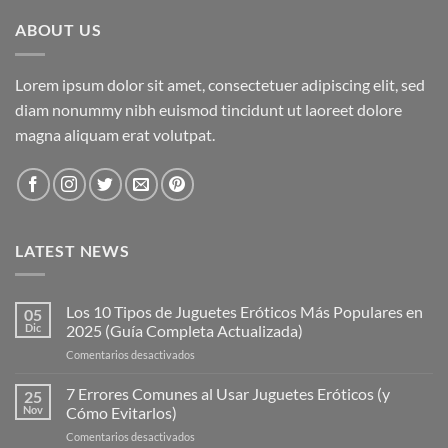
ABOUT US
Lorem ipsum dolor sit amet, consectetuer adipiscing elit, sed
diam nonummy nibh euismod tincidunt ut laoreet dolore
magna aliquam erat volutpat.
LATEST NEWS
Los 10 Tipos de Juguetes Eróticos Más Populares en
05
Dic
2025 (Guía Completa Actualizada)
en
Comentarios desactivados
Los
10
7 Errores Comunes al Usar Juguetes Eróticos (y
25
Tipos
Nov
Cómo Evitarlos)
de
en
Comentarios desactivados
Juguetes