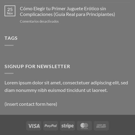
7
Eróticos
Errores
Cómo Elegir tu Primer Juguete Erótico sin
Más
25
Comunes
Populares
Nov
Complicaciones (Guía Real para Principiantes)
al
en
en
Comentarios desactivados
Usar
2025
Cómo
Juguetes
(Guía
Elegir
Eróticos
Completa
tu
TAGS
(y
Actualizada)
Primer
Cómo
Juguete
Evitarlos)
Erótico
sin
Complicaciones
SIGNUP FOR NEWSLETTER
(Guía
Real
para
Lorem ipsum dolor sit amet, consectetuer adipiscing elit, sed
Principiantes)
diam nonummy nibh euismod tincidunt ut laoreet.
(insert contact form here)
Visa
PayPal
Stripe
MasterCard
Cash
On