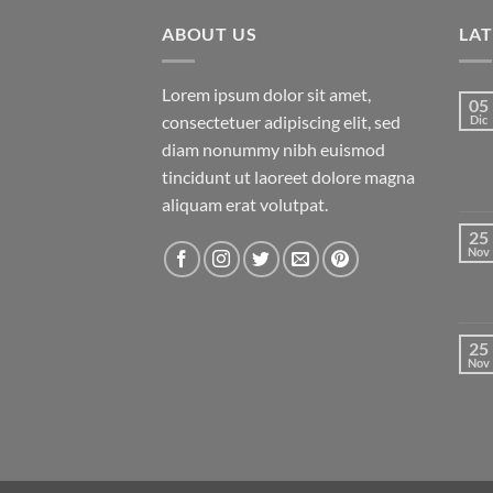
ABOUT US
LA
Lorem ipsum dolor sit amet,
05
consectetuer adipiscing elit, sed
Dic
diam nonummy nibh euismod
tincidunt ut laoreet dolore magna
aliquam erat volutpat.
25
Nov
25
Nov