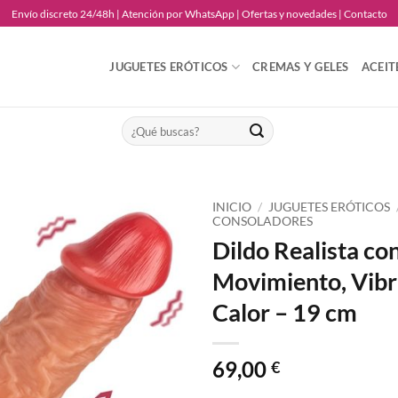
Envío discreto 24/48h | Atención por WhatsApp | Ofertas y novedades | Contacto
JUGUETES ERÓTICOS
CREMAS Y GELES
ACEIT
Buscar
por:
INICIO
/
JUGUETES ERÓTICOS
CONSOLADORES
Dildo Realista co
Añadir
a la
Movimiento, Vibr
lista
de
Calor – 19 cm
deseos
69,00
€