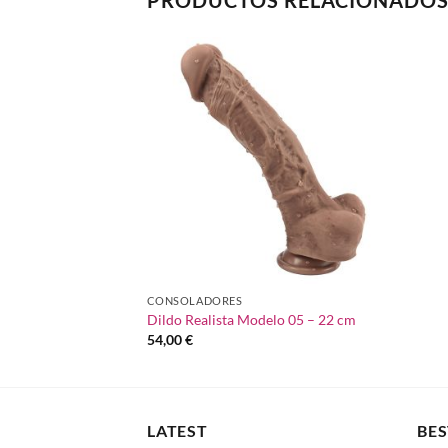
PRODUCTOS RELACIONADO
Añadir
a la
lista de
deseos
CONSOLADORES
Dildo Realista Modelo 05 – 22 cm
54,00
€
LATEST
BES