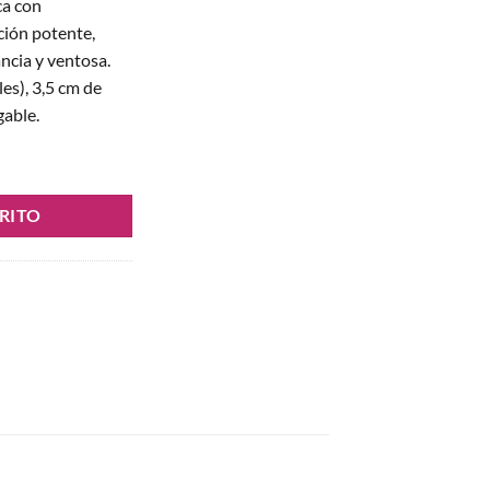
ca con
ción potente,
ncia y ventosa.
es), 3,5 cm de
able.
ibración y Calor – 19 cm cantidad
RITO