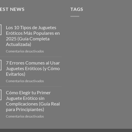
TEST NEWS
TAGS
Los 10 Tipos de Juguetes
Eróticos Más Populares en
2025 (Guía Completa
Actualizada)
en
Comentarios desactivados
Los
10
7 Errores Comunes al Usar
Tipos
Juguetes Eróticos (y Cómo
de
Evitarlos)
Juguetes
en
Comentarios desactivados
Eróticos
7
Más
Errores
Populares
Cómo Elegir tu Primer
Comunes
en
Juguete Erótico sin
al
2025
Complicaciones (Guía Real
Usar
(Guía
para Principiantes)
Juguetes
Completa
Eróticos
Actualizada)
en
Comentarios desactivados
(y
Cómo
Cómo
Elegir
Evitarlos)
tu