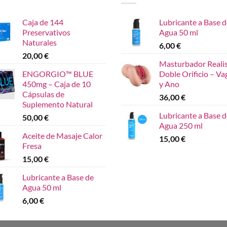
Caja de 144
Lubricante a Base d
Preservativos
Agua 50 ml
Naturales
6,00
€
20,00
€
Masturbador Reali
ENGORGIO™ BLUE
Doble Orificio – Va
450mg – Caja de 10
y Ano
Cápsulas de
36,00
€
Suplemento Natural
Lubricante a Base d
50,00
€
Agua 250 ml
Aceite de Masaje Calor
15,00
€
Fresa
15,00
€
Lubricante a Base de
Agua 50 ml
6,00
€