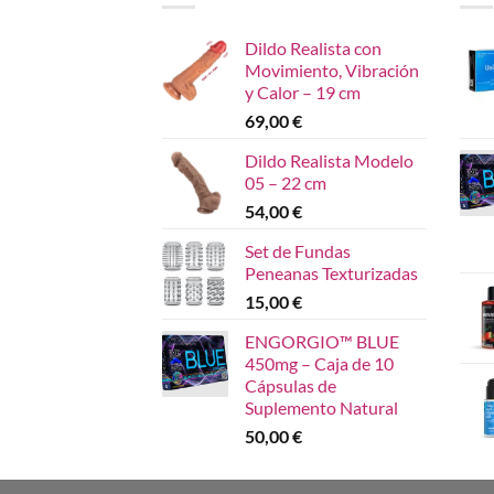
Dildo Realista con
Movimiento, Vibración
y Calor – 19 cm
69,00
€
Dildo Realista Modelo
05 – 22 cm
54,00
€
Set de Fundas
Peneanas Texturizadas
15,00
€
ENGORGIO™ BLUE
450mg – Caja de 10
Cápsulas de
Suplemento Natural
50,00
€