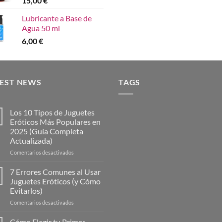
15,00
€
Lubricante a Base de
Agua 50 ml
6,00
€
TEST NEWS
TAGS
Los 10 Tipos de Juguetes
Eróticos Más Populares en
2025 (Guía Completa
Actualizada)
en
Comentarios desactivados
Los
10
7 Errores Comunes al Usar
Tipos
Juguetes Eróticos (y Cómo
de
Evitarlos)
Juguetes
en
Comentarios desactivados
Eróticos
7
Más
Errores
Populares
Cómo Elegir tu Primer