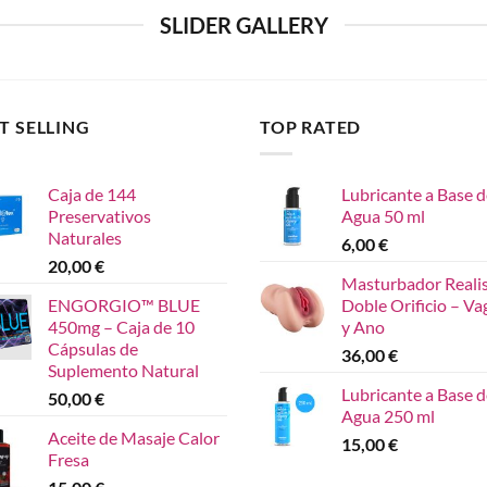
SLIDER GALLERY
T SELLING
TOP RATED
Caja de 144
Lubricante a Base d
Preservativos
Agua 50 ml
Naturales
6,00
€
20,00
€
Masturbador Reali
ENGORGIO™ BLUE
Doble Orificio – Va
450mg – Caja de 10
y Ano
Cápsulas de
36,00
€
Suplemento Natural
Lubricante a Base d
50,00
€
Agua 250 ml
Aceite de Masaje Calor
15,00
€
Fresa