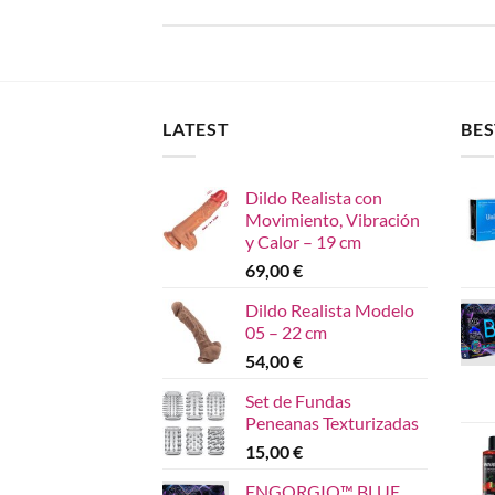
LATEST
BES
Dildo Realista con
Movimiento, Vibración
y Calor – 19 cm
69,00
€
Dildo Realista Modelo
05 – 22 cm
54,00
€
Set de Fundas
Peneanas Texturizadas
15,00
€
ENGORGIO™ BLUE