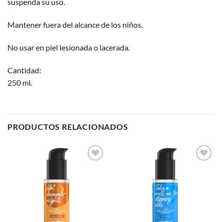
suspenda su uso.
Mantener fuera del alcance de los niños.
No usar en piel lesionada o lacerada.
Cantidad:
250 ml.
PRODUCTOS RELACIONADOS
Añadir
Añadir
a la
a la
lista de
lista de
deseos
deseos