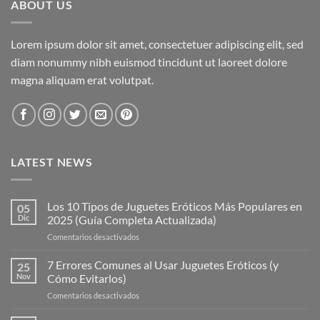
ABOUT US
Lorem ipsum dolor sit amet, consectetuer adipiscing elit, sed
diam nonummy nibh euismod tincidunt ut laoreet dolore
magna aliquam erat volutpat.
LATEST NEWS
Los 10 Tipos de Juguetes Eróticos Más Populares en
05
Dic
2025 (Guía Completa Actualizada)
en
Comentarios desactivados
Los
10
7 Errores Comunes al Usar Juguetes Eróticos (y
25
Tipos
Nov
Cómo Evitarlos)
de
en
Comentarios desactivados
Juguetes
7
Eróticos
Errores