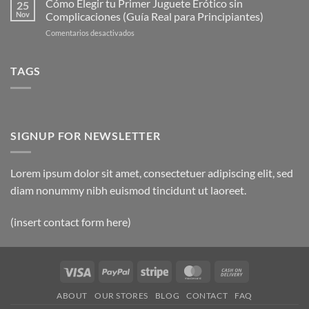
Cómo Elegir tu Primer Juguete Erótico sin
Más
25
Comunes
Populares
Nov
Complicaciones (Guía Real para Principiantes)
al
en
en
Comentarios desactivados
Usar
2025
Cómo
Juguetes
(Guía
Elegir
Eróticos
Completa
tu
TAGS
(y
Actualizada)
Primer
Cómo
Juguete
Evitarlos)
Erótico
sin
Complicaciones
SIGNUP FOR NEWSLETTER
(Guía
Real
para
Lorem ipsum dolor sit amet, consectetuer adipiscing elit, sed
Principiantes)
diam nonummy nibh euismod tincidunt ut laoreet.
(insert contact form here)
Visa
PayPal
Stripe
MasterCard
Cash
On
ABOUT
OUR STORES
BLOG
CONTACT
FAQ
Delivery