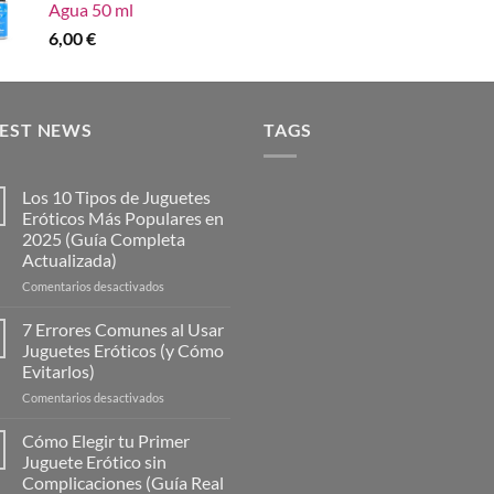
Agua 50 ml
6,00
€
TEST NEWS
TAGS
Los 10 Tipos de Juguetes
Eróticos Más Populares en
2025 (Guía Completa
Actualizada)
en
Comentarios desactivados
Los
10
7 Errores Comunes al Usar
Tipos
Juguetes Eróticos (y Cómo
de
Evitarlos)
Juguetes
en
Comentarios desactivados
Eróticos
7
Más
Errores
Populares
Cómo Elegir tu Primer
Comunes
en
Juguete Erótico sin
al
2025
Complicaciones (Guía Real
Usar
(Guía