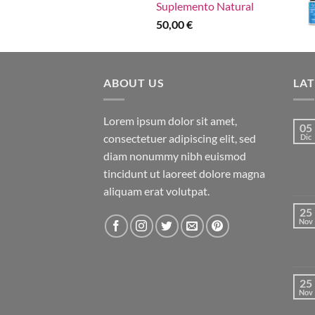
Suplemento Natural
50,00
€
ABOUT US
LA
Lorem ipsum dolor sit amet,
05
consectetuer adipiscing elit, sed
Dic
diam nonummy nibh euismod
tincidunt ut laoreet dolore magna
aliquam erat volutpat.
25
Nov
25
Nov