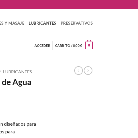
ES Y MASAJE
LUBRICANTES
PRESERVATIVOS
ACCEDER
CARRITO /
0,00
€
0
/
LUBRICANTES
e de Agua
án diseñados para
tos para