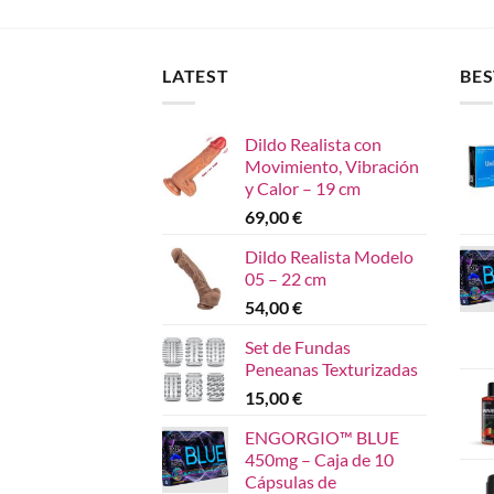
LATEST
BES
Dildo Realista con
Movimiento, Vibración
y Calor – 19 cm
69,00
€
Dildo Realista Modelo
05 – 22 cm
54,00
€
Set de Fundas
Peneanas Texturizadas
15,00
€
ENGORGIO™ BLUE
450mg – Caja de 10
Cápsulas de