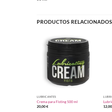
PRODUCTOS RELACIONADO
Añadir
a la
lista de
deseos
LUBRICANTES
LUBR
Crema para Fisting 500 ml
Lubri
20,00
€
12,0