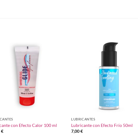
S
Añadir
Aña
a la
a 
lista de
list
deseos
des
ICANTES
LUBRICANTES
cante con Efecto Calor 100 ml
Lubricante con Efecto Frío 50ml
0
€
7,00
€