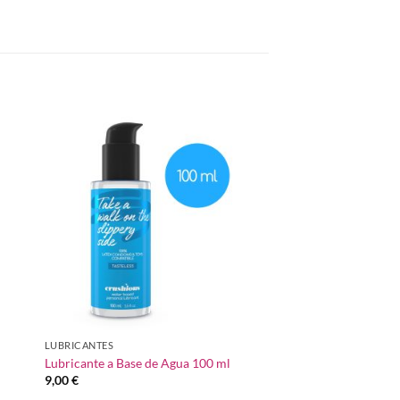
dir
Añadir
la
a la
a de
lista de
eos
deseos
LUBRICANTES
LUBRICANTES
Lubricante a Base de Agua 100 ml
Lubricante con Efect
9,00
€
7,00
€