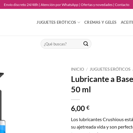
Envío discreto 24/48h | Atención por WhatsApp | Ofertas y novedades | Contacto
JUGUETES ERÓTICOS
CREMAS Y GELES
ACEIT
Buscar
por:
INICIO
/
JUGUETES ERÓTICOS
Lubricante a Bas
Añadir
50 ml
a la
lista
de
deseos
6,00
€
Los lubricantes Crushious est
su ajetreada vida y son perfec