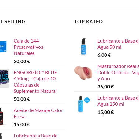
T SELLING
TOP RATED
Caja de 144
Lubricante a Base d
Preservativos
Agua 50 ml
Naturales
6,00
€
20,00
€
Masturbador Reali
ENGORGIO™ BLUE
Doble Orificio – Va
450mg – Caja de 10
y Ano
Cápsulas de
36,00
€
Suplemento Natural
Lubricante a Base d
50,00
€
Agua 250 ml
Aceite de Masaje Calor
15,00
€
Fresa
15,00
€
Lubricante a Base de