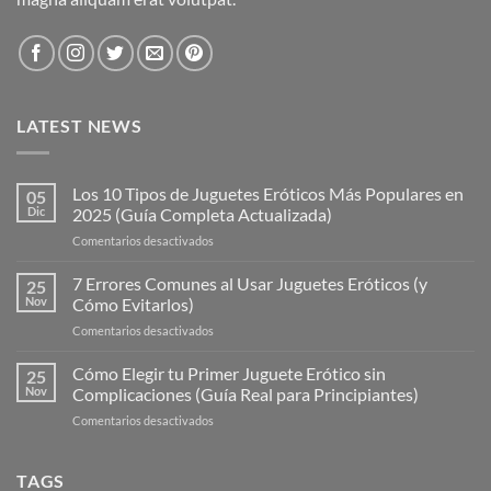
LATEST NEWS
Los 10 Tipos de Juguetes Eróticos Más Populares en
05
Dic
2025 (Guía Completa Actualizada)
en
Comentarios desactivados
Los
10
7 Errores Comunes al Usar Juguetes Eróticos (y
25
Tipos
Nov
Cómo Evitarlos)
de
en
Comentarios desactivados
Juguetes
7
Eróticos
Errores
Cómo Elegir tu Primer Juguete Erótico sin
Más
25
Comunes
Populares
Nov
Complicaciones (Guía Real para Principiantes)
al
en
en
Comentarios desactivados
Usar
2025
Cómo
Juguetes
(Guía
Elegir
Eróticos
Completa
tu
TAGS
(y
Actualizada)