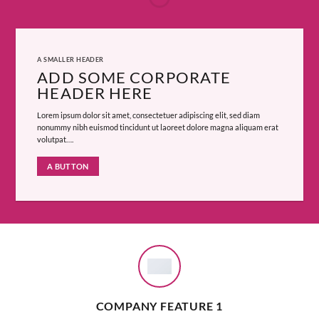
A SMALLER HEADER
ADD SOME CORPORATE
HEADER HERE
Lorem ipsum dolor sit amet, consectetuer adipiscing elit, sed diam
nonummy nibh euismod tincidunt ut laoreet dolore magna aliquam erat
volutpat….
A BUTTON
COMPANY FEATURE 1