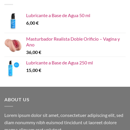
Lubricante a Base de Agua 50 ml
6,00
€
Masturbador Realista Doble Orificio – Vagina y
Ano
36,00
€
Lubricante a Base de Agua 250 ml
15,00
€
ABOUT US
Lorem ipsum dolor sit amet, consectetuer adipiscing elit, sed
diam nonummy nibh euismod tincidunt ut laoreet dolore
magna aliquam erat volutpat.