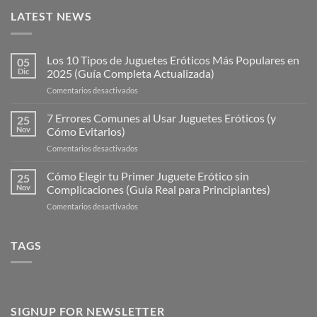
LATEST NEWS
Los 10 Tipos de Juguetes Eróticos Más Populares en
05
Dic
2025 (Guía Completa Actualizada)
en
Comentarios desactivados
Los
10
7 Errores Comunes al Usar Juguetes Eróticos (y
25
Tipos
Nov
Cómo Evitarlos)
de
en
Comentarios desactivados
Juguetes
7
Eróticos
Errores
Cómo Elegir tu Primer Juguete Erótico sin
Más
25
Comunes
Populares
Nov
Complicaciones (Guía Real para Principiantes)
al
en
en
Comentarios desactivados
Usar
2025
Cómo
Juguetes
(Guía
Elegir
Eróticos
Completa
tu
TAGS
(y
Actualizada)
Primer
Cómo
Juguete
Evitarlos)
Erótico
sin
Complicaciones
SIGNUP FOR NEWSLETTER
(Guía