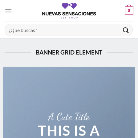
Saltar
0
al
contenido
Buscar
por:
BANNER GRID ELEMENT
A Cute Title
THIS IS A