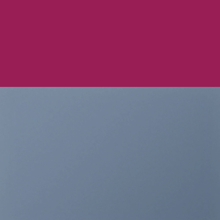
A Website for Acme
Company
THIS IS A
SIMPLE
BANNER
A Website for Acme
Company