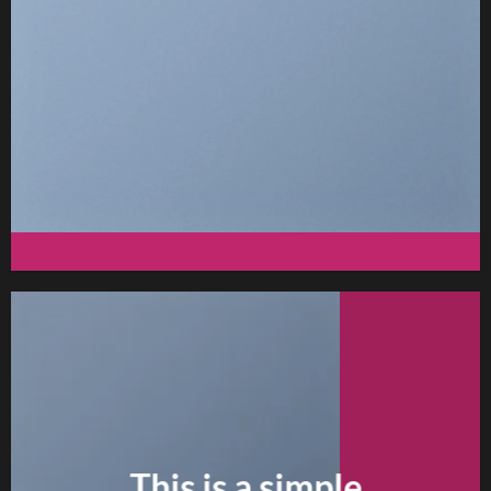
FEATURED VENDOR
This Week Featured
Vendor
Change this to anything. Consectetuer adipiscing elit.
GO TO SHOP
This is a simple