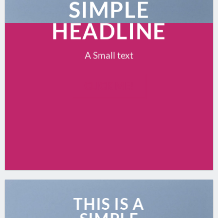
SIMPLE
HEADLINE
A Small text
CLICK ME!
THIS IS A