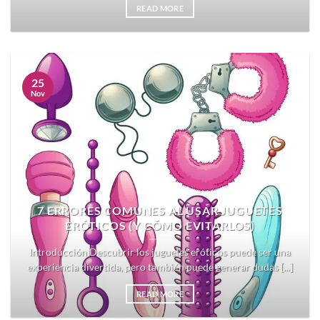
READ MORE
25
Nov
7 ERRORES COMUNES AL USAR JUGUETES
ERÓTICOS (Y CÓMO EVITARLOS)
Introducción Descubrir los juguetes eróticos puede ser una
experiencia divertida, pero también puede generar dudas [...]
READ MORE