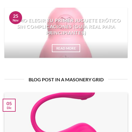
25
CÓMO ELEGIR TU PRIMER JUGUETE ERÓTICO
Nov
SIN COMPLICACIONES (GUÍA REAL PARA
PRINCIPIANTES)
READ MORE
BLOG POST IN A MASONERY GRID
05
Dic