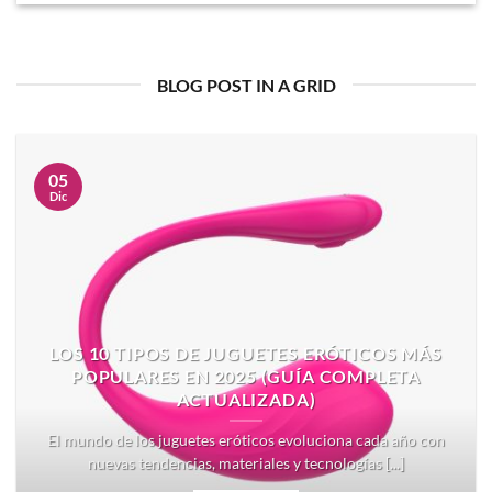
BLOG POST IN A GRID
05
Dic
LOS 10 TIPOS DE JUGUETES ERÓTICOS MÁS
POPULARES EN 2025 (GUÍA COMPLETA
ACTUALIZADA)
El mundo de los juguetes eróticos evoluciona cada año con
nuevas tendencias, materiales y tecnologías [...]