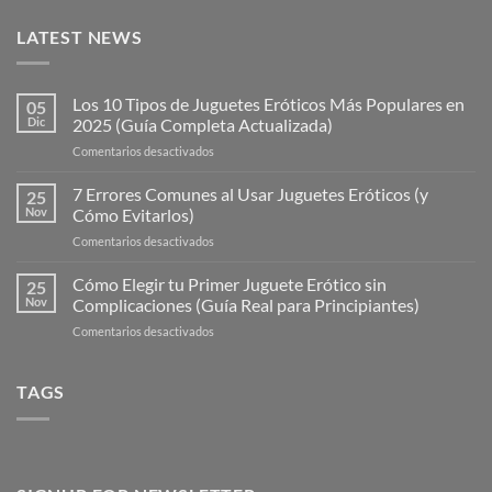
LATEST NEWS
Los 10 Tipos de Juguetes Eróticos Más Populares en
05
Dic
2025 (Guía Completa Actualizada)
en
Comentarios desactivados
Los
10
7 Errores Comunes al Usar Juguetes Eróticos (y
25
Tipos
Nov
Cómo Evitarlos)
de
en
Comentarios desactivados
Juguetes
7
Eróticos
Errores
Cómo Elegir tu Primer Juguete Erótico sin
Más
25
Comunes
Populares
Nov
Complicaciones (Guía Real para Principiantes)
al
en
en
Comentarios desactivados
Usar
2025
Cómo
Juguetes
(Guía
Elegir
Eróticos
Completa
tu
TAGS
(y
Actualizada)
Primer
Cómo
Juguete
Evitarlos)
Erótico
sin
Complicaciones