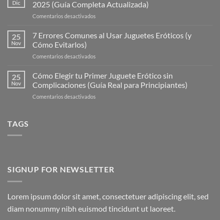
Dic
2025 (Guía Completa Actualizada)
en
Comentarios desactivados
Los
10
7 Errores Comunes al Usar Juguetes Eróticos (y
25
Tipos
Nov
Cómo Evitarlos)
de
en
Comentarios desactivados
Juguetes
7
Eróticos
Errores
Cómo Elegir tu Primer Juguete Erótico sin
Más
25
Comunes
Populares
Nov
Complicaciones (Guía Real para Principiantes)
al
en
en
Comentarios desactivados
Usar
2025
Cómo
Juguetes
(Guía
Elegir
Eróticos
Completa
tu
TAGS
(y
Actualizada)
Primer
Cómo
Juguete
Evitarlos)
Erótico
sin
Complicaciones
SIGNUP FOR NEWSLETTER
(Guía
Real
para
Lorem ipsum dolor sit amet, consectetuer adipiscing elit, sed
Principiantes)
diam nonummy nibh euismod tincidunt ut laoreet.