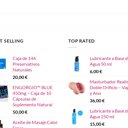
T SELLING
TOP RATED
Caja de 144
Lubricante a Base d
Preservativos
Agua 50 ml
Naturales
6,00
€
20,00
€
Masturbador Reali
ENGORGIO™ BLUE
Doble Orificio – Va
450mg – Caja de 10
y Ano
Cápsulas de
36,00
€
Suplemento Natural
Lubricante a Base d
50,00
€
Agua 250 ml
Aceite de Masaje Calor
15,00
€
Fresa