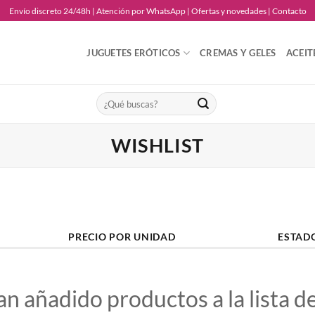
Envío discreto 24/48h | Atención por WhatsApp | Ofertas y novedades | Contacto
JUGUETES ERÓTICOS
CREMAS Y GELES
ACEIT
Buscar
por:
WISHLIST
PRECIO POR UNIDAD
ESTAD
an añadido productos a la lista d