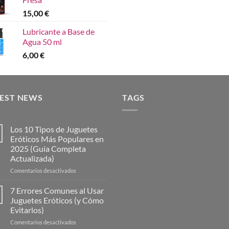
15,00
€
Lubricante a Base de
Agua 50 ml
6,00
€
TEST NEWS
TAGS
Los 10 Tipos de Juguetes
Eróticos Más Populares en
2025 (Guía Completa
Actualizada)
en
Comentarios desactivados
Los
10
7 Errores Comunes al Usar
Tipos
Juguetes Eróticos (y Cómo
de
Evitarlos)
Juguetes
en
Comentarios desactivados
Eróticos