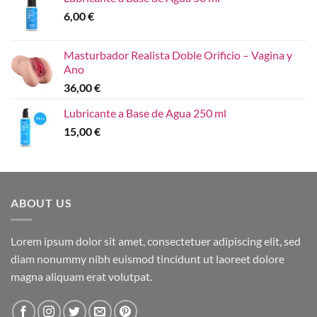
6,00
€
Masturbador Realista Doble Orificio – Vagina y
Ano
36,00
€
Lubricante a Base de Agua 250 ml
15,00
€
ABOUT US
Lorem ipsum dolor sit amet, consectetuer adipiscing elit, sed
diam nonummy nibh euismod tincidunt ut laoreet dolore
magna aliquam erat volutpat.