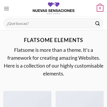
Saltar
0
al
contenido
Buscar
por:
FLATSOME ELEMENTS
Flatsome is more than a theme. It's a
framework for creating amazing Websites.
Here is a collection of our highly customisable
elements.