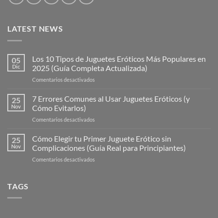
LATEST NEWS
Los 10 Tipos de Juguetes Eróticos Más Populares en
05
Dic
2025 (Guía Completa Actualizada)
en
Comentarios desactivados
Los
10
7 Errores Comunes al Usar Juguetes Eróticos (y
25
Tipos
Nov
Cómo Evitarlos)
de
en
Comentarios desactivados
Juguetes
7
Eróticos
Errores
Cómo Elegir tu Primer Juguete Erótico sin
Más
25
Comunes
Populares
Nov
Complicaciones (Guía Real para Principiantes)
al
en
en
Comentarios desactivados
Usar
2025
Cómo
Juguetes
(Guía
Elegir
Eróticos
Completa
tu
TAGS
(y
Actualizada)
Primer
Cómo
Juguete
Evitarlos)
Erótico
sin